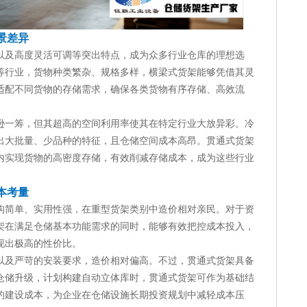
景差异
以及高度灵活可调等突出特点，成为众多行业仓库的理想选
等行业，货物种类繁杂、规格多样，横梁式货架能够凭借其灵
适配不同货物的存储需求，确保各类货物有序存储、高效流
逊一筹，但其超高的空间利用率使其在特定行业大放异彩。冷
出大批量、少品种的特征，且仓储空间成本高昂。贯通式货架
内实现货物的高密度存储，有效削减存储成本，成为这些行业
本考量
构简单、实用性强，在重型货架类别中造价相对亲民。对于资
架在满足仓储基本功能需求的同时，能够有效把控成本投入，
现出极高的性价比。
以及严苛的安装要求，造价相对偏高。不过，贯通式货架具备
仓储升级，计划构建自动立体库时，贯通式货架可作为基础结
的建设成本，为企业在仓储设施长期投资规划中减轻成本压