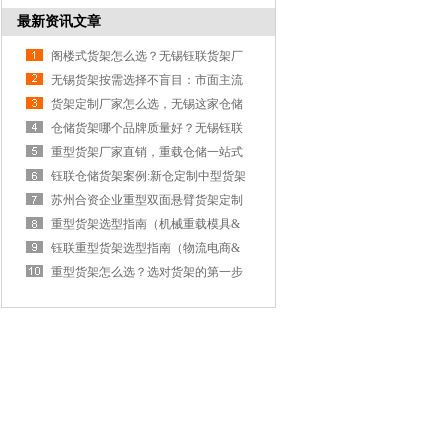
业设备祝大家端午安康
最新资讯文章
阁楼式货架怎么选？无锡钰联货架厂
家教你如何避坑
无锡货架按需选择不盲目：市面主流
品牌货架优缺点大盘点
货架定制厂家怎么选，无锡这家仓储
货架工厂夯爆了！
仓储货架哪个品牌质量好？无锡钰联
货架企业选购不踩坑
重型货架厂家直销，重载仓储一站式
解决：无锡钰联货架
钰联仓储货架案例:新仓定制中型货架
高效交付获客户认可
苏州合资企业重型双面悬臂货架定制
落地案例
重型货架选型指南（机械重载模具&
汽配新能源零部件篇）
钰联重型货架选型指南（物流电商&
紧凑厂房篇）
重型货架怎么选？选对货架的第一步
很重要！