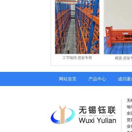
工字隔挡-货架专用
横梁-货架
网站首页
产品中心
成功案
无
地
全国
货
业