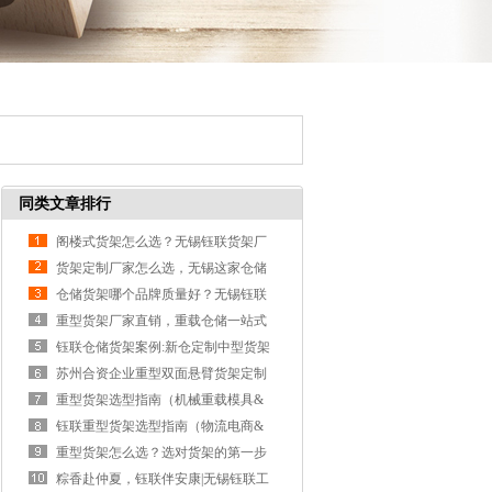
同类文章排行
阁楼式货架怎么选？无锡钰联货架厂
家教你如何避坑
货架定制厂家怎么选，无锡这家仓储
货架工厂夯爆了！
仓储货架哪个品牌质量好？无锡钰联
货架企业选购不踩坑
重型货架厂家直销，重载仓储一站式
解决：无锡钰联货架
钰联仓储货架案例:新仓定制中型货架
高效交付获客户认可
苏州合资企业重型双面悬臂货架定制
落地案例
重型货架选型指南（机械重载模具&
汽配新能源零部件篇）
钰联重型货架选型指南（物流电商&
紧凑厂房篇）
重型货架怎么选？选对货架的第一步
很重要！
粽香赴仲夏，钰联伴安康|无锡钰联工