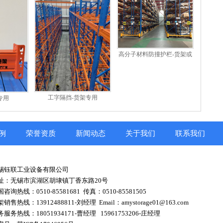
高分子材料防撞护栏-货架或
其他设备使用
工字隔挡-货架专用
专用
例
荣誉资质
新闻动态
关于我们
联系我们
锡钰联工业设备有限公司
址：无锡市滨湖区胡埭镇丁香东路20号
咨询热线：0510-85581681
传真：0510-85581505
架销售热线：13912488811-刘经理
Email：amystorage01@163.com
务服务热线：18051934171-曹经理
15961753206-庄经理