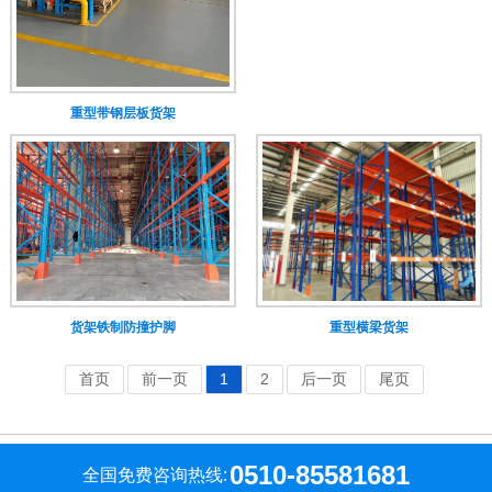
重型带钢层板货架
货架铁制防撞护脚
重型横梁货架
首页
前一页
1
2
后一页
尾页
0510-85581681
全国免费咨询热线: