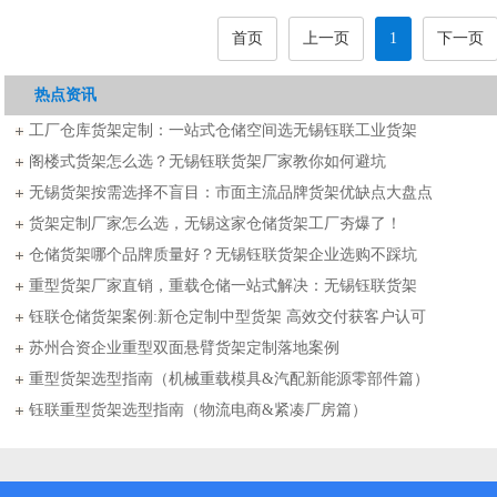
首页
上一页
1
下一页
热点资讯
工厂仓库货架定制：一站式仓储空间选无锡钰联工业货架
阁楼式货架怎么选？无锡钰联货架厂家教你如何避坑
无锡货架按需选择不盲目：市面主流品牌货架优缺点大盘点
货架定制厂家怎么选，无锡这家仓储货架工厂夯爆了！
仓储货架哪个品牌质量好？无锡钰联货架企业选购不踩坑
重型货架厂家直销，重载仓储一站式解决：无锡钰联货架
钰联仓储货架案例:新仓定制中型货架 高效交付获客户认可
苏州合资企业重型双面悬臂货架定制落地案例
重型货架选型指南（机械重载模具&汽配新能源零部件篇）
钰联重型货架选型指南（物流电商&紧凑厂房篇）