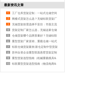
很重要！
最新资讯文章
工厂仓库货架定制：一站式仓储空间
选无锡钰联工业货架
阁楼式货架怎么选？无锡钰联货架厂
家教你如何避坑
无锡货架按需选择不盲目：市面主流
品牌货架优缺点大盘点
货架定制厂家怎么选，无锡这家仓储
货架工厂夯爆了！
仓储货架哪个品牌质量好？无锡钰联
货架企业选购不踩坑
重型货架厂家直销，重载仓储一站式
解决：无锡钰联货架
钰联仓储货架案例:新仓定制中型货架
高效交付获客户认可
苏州合资企业重型双面悬臂货架定制
落地案例
重型货架选型指南（机械重载模具&
汽配新能源零部件篇）
钰联重型货架选型指南（物流电商&
紧凑厂房篇）