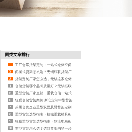
同类文章排行
工厂仓库货架定制：一站式仓储空间
选无锡钰联工业货架
阁楼式货架怎么选？无锡钰联货架厂
家教你如何避坑
货架定制厂家怎么选，无锡这家仓储
货架工厂夯爆了！
仓储货架哪个品牌质量好？无锡钰联
货架企业选购不踩坑
重型货架厂家直销，重载仓储一站式
解决：无锡钰联货架
钰联仓储货架案例:新仓定制中型货架
高效交付获客户认可
苏州合资企业重型双面悬臂货架定制
落地案例
重型货架选型指南（机械重载模具&
汽配新能源零部件篇）
钰联重型货架选型指南（物流电商&
紧凑厂房篇）
重型货架怎么选？选对货架的第一步