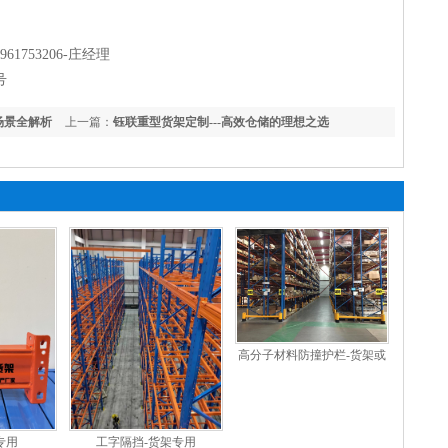
961753206-庄经理
号
场景全解析
上一篇：
钰联重型货架定制---高效仓储的理想之选
高分子材料防撞护栏-货架或
其他设备使用
工字隔挡-货架专用
专用