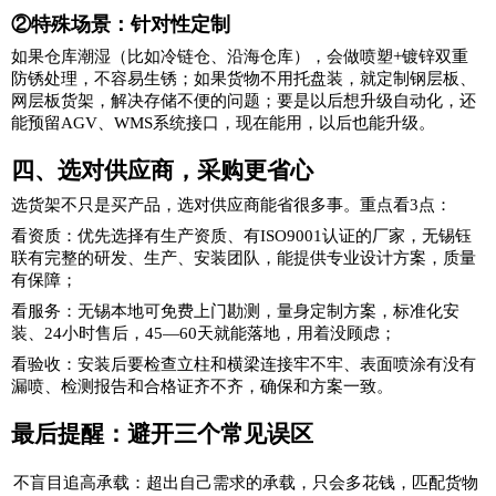
②特殊场景：针对性定制
如果仓库潮湿（比如冷链仓、沿海仓库），会做喷塑+镀锌双重
防锈处理，不容易生锈；如果货物不用托盘装，就定制钢层板、
网层板货架，解决存储不便
的问题；
要是以后想升级自动化，还
能预留AGV、WMS系统接口，现在能用，以后也能升级。
四、选对供应商，采购更省心
选货架不只是买产品，选对供应商能省很多事。重点看3点：
看资质：优先选择
有生产资质、有ISO9001认证的厂家，无锡钰
联有完整的研发、生产、安装团队，能提供专业设计方案，质量
有保障；
看服务：无锡本地可免费上门勘测，量身定制方案，标准化安
装、24小时售后，45
—60天就能落地，用着没顾虑；
看验收：安装后要检查立柱和横梁连接牢不牢、表面喷涂有没有
漏喷、检测报告和合格证齐不齐，确保和方案一致。
最后提醒：避开
三个
常见误区
不盲目追高承载：超出自己需求的承载，只会多花钱，匹配货物