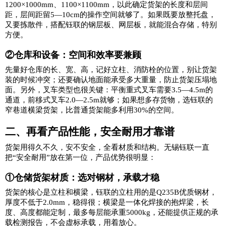
1200×1000mm、1100×1100mm，以此确定货架的长度和层间
距，层间距留5—10cm的操作空间就够了。如果既要放整托盘，
又要拣散件，搭配钰联的钢层板、网层板，就能混合存储，特别
方便。
②仓库和设备：空间和效率要兼顾
先量好仓库的长、宽、高，记好立柱、消防栓的位置，别让货架
装的时候冲突；还要确认地面能承受多大重量，防止货架压塌地
面。另外，叉车类型也很关键：平衡重式叉车需要3.5
—4.5m的
通道，前移式叉车2.0—2.5m就够；如果想多存货物，选钰联的
窄巷道横梁货架，比普通货架能多利用30%的空间。
二、再看产品性能，安全耐用才靠谱
货架用得久不久，
安不安全，全看材质和结构。无锡钰联一直
把“安全耐用”放在第一位，产品优势很明显：
①仓储货架材质：选对钢材，承载才稳
货架的核心是立柱和横梁，钰联的立柱用的是Q235B优质钢材，
厚度不低于2.0mm，稳得很；横梁是一体化焊接的抱焊梁，长
度、高度都能定制，最多每层能承重5000kg，还能提供正规的承
载检测报告，不会虚标承载，用着放心。