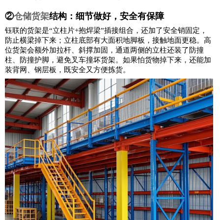
②
仓储货架
结构：细节做好，安全有保障
钰联的货架是“立柱片+抱焊梁”插接组合，还加了安全销固定，
防止横梁掉下来；立柱底部有大面积地脚板，接触地面更稳。高
位货架会额外加拉杆、斜撑加固，通道两侧的立柱还装了防撞
柱、防撞护脚，避免叉车撞坏货架。如果怕货物掉下来，还能加
装背网、钢层板，既安全又方便拣货。