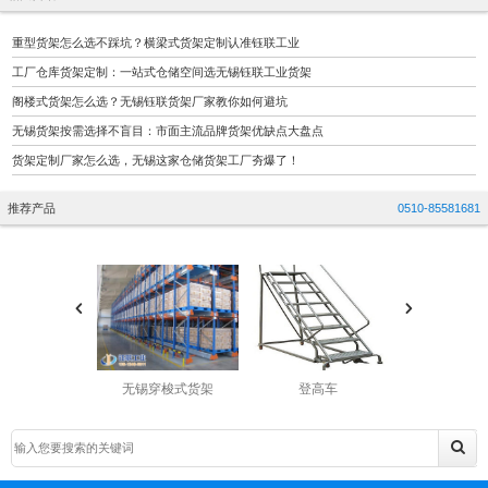
重型货架怎么选不踩坑？横梁式货架定制认准钰联工业
工厂仓库货架定制：一站式仓储空间选无锡钰联工业货架
阁楼式货架怎么选？无锡钰联货架厂家教你如何避坑
无锡货架按需选择不盲目：市面主流品牌货架优缺点大盘点
货架定制厂家怎么选，无锡这家仓储货架工厂夯爆了！
推荐产品
0510-85581681
无锡穿梭式货架
登高车
无锡穿梭式