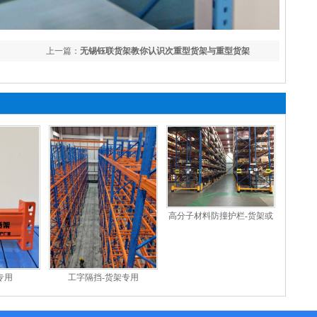
上一篇：
无锡钰联货架教你认识次重型货架与重型货架
高分子材料防撞护栏-货架或
其他设备使用
工字隔挡-货架专用
专用