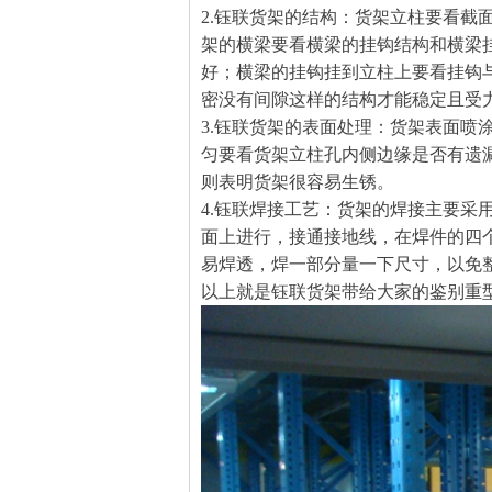
2.
钰联
货架的结构：货架立柱要看截
架的横梁要看横梁的挂钩结构和横梁
好；横梁的挂钩挂到立柱上要看挂钩
密没有间隙这样的结构才能稳定且受
3.
钰联
货架的表面处理：货架表面喷
匀要看货架立柱孔内侧边缘是否有遗
则表明货架很容易生锈。
4.
钰联
焊接工艺：货架的焊接主要采
面上进行，接通接地线，在焊件的四
易焊透，焊一部分量一下尺寸，以免
以上就是钰联货架带给大家的鉴别重