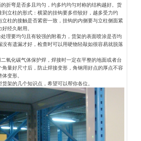
面的折弯是否多且均匀，约多约均匀对称的结构越好。货
挂到立柱的形式：横梁的挂钩要多些较好，越多受力约
与立柱的接触是否紧密一致，挂钩的内侧要与立柱侧面紧
力好经久耐用。
涂处理要均匀且有较强的附着力，货架的表面喷涂是否均
漏没有遗漏才好，检查时可以用硬物轻敲如很容易就脱落
用二氧化碳气体保护焊，焊接时一定在平整的地面或者台
个角量好尺寸后，防止焊接变形，角钢用好点的厚点不容
整体变形。
型货架的几个知识点，希望可以帮你各位。