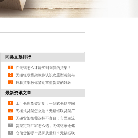
同类文章排行
在无锡怎么才能买到划算的货架？
无锡钰联货架教你认识次重型货架与
重型货架
钰联货架教你鉴别重型货架的好坏
最新资讯文章
工厂仓库货架定制：一站式仓储空间
选无锡钰联工业货架
阁楼式货架怎么选？无锡钰联货架厂
家教你如何避坑
无锡货架按需选择不盲目：市面主流
品牌货架优缺点大盘点
货架定制厂家怎么选，无锡这家仓储
货架工厂夯爆了！
仓储货架哪个品牌质量好？无锡钰联