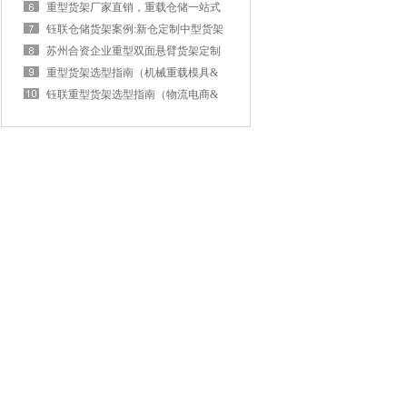
货架企业选购不踩坑
重型货架厂家直销，重载仓储一站式
解决：无锡钰联货架
钰联仓储货架案例:新仓定制中型货架
高效交付获客户认可
苏州合资企业重型双面悬臂货架定制
落地案例
重型货架选型指南（机械重载模具&
汽配新能源零部件篇）
钰联重型货架选型指南（物流电商&
紧凑厂房篇）