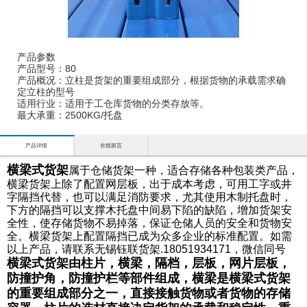
产品参数
产品型号：80
产品概况：立柱是货架的重要组成部分，根据货物的承载需求确
定立柱的型号
适用行业：适用于工仓库货物的分类存放等。
最大承重：2500KG/托盘
产品详情
在线留言
横
梁式货架
属于仓储货架一种，适合存储各种包装类产品，
横梁货架上除了配置网层板，出于成本考虑，可用工字或井
字隔挡代替，也可以满足消防要求，尤其使用木制托盘时，
下方的隔挡可以支撑木托盘中间易下陷的缺陷，增加货架安
全性，使存储货物不易掉落，保证仓储人员的安全和货物安
全。横梁货架上配置隔挡已成为众多企业的标准配置。如需
以上产品，请联系无锡钰联货架.18051934171，微信同号
横梁式货架由柱片，横梁，隔档，层板，网片层板，
防撞护角，防撞护栏等部件组成，横梁是横梁式货架
的重要组成部分之一，直接接触货物或者货物的存储