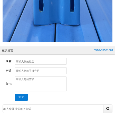
在线留言
0510-85581681
姓名:
手机:
备注:
提 交