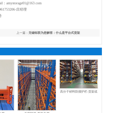
amystorage01@163.com
61753206-庄经理
号
上一篇：
无锡钰联为您解答：什么是平台式货架
高分子材料防撞护栏-货架或
其他设备使用