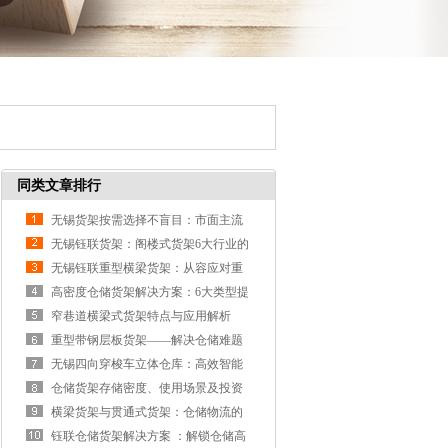
同类文章排行
无锡货架按需选择不盲目：市面主流
品牌货架优缺点大盘点
无锡钰联货架：阁楼式货架6大行业的
应用场景
无锡钰联重型横梁货架：从容应对重
型仓储挑战
高密度仓储货架解决方案：6大类型提
升仓库空间利用率
窄巷道横梁式货架特点与应用解析
重型带钢层板货架——解决仓储难题
的利器
无锡四向穿梭车立体仓库：高效智能
仓储解决方案
仓储货架存储密度、使用场景及投资
成本考量
横梁货架与贯通式货架：仓储物流的
差异化选择
钰联仓储货架解决方案 ：解锁仓储高