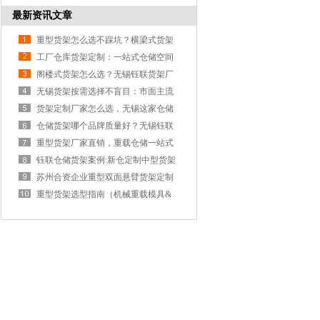
效新境界
最新资讯文章
重型货架怎么选不踩坑？横梁式货架
定制认准钰联工业
工厂仓库货架定制：一站式仓储空间
选无锡钰联工业货架
阁楼式货架怎么选？无锡钰联货架厂
家教你如何避坑
无锡货架按需选择不盲目：市面主流
品牌货架优缺点大盘点
货架定制厂家怎么选，无锡这家仓储
货架工厂夯爆了！
仓储货架哪个品牌质量好？无锡钰联
货架企业选购不踩坑
重型货架厂家直销，重载仓储一站式
解决：无锡钰联货架
钰联仓储货架案例:新仓定制中型货架
高效交付获客户认可
苏州合资企业重型双面悬臂货架定制
落地案例
重型货架选型指南（机械重载模具&
汽配新能源零部件篇）