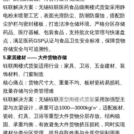
钰联解决方案：无锡钰联医药食品级阁楼式货架采用静
电粉末喷塑工艺，表面光滑防尘、防潮防腐蚀，搭配防
尘护栏与密封楼板，打造洁净仓储环境。严格分区存储
药品、医疗器械、包装食品，支持批次化管理与快速盘
点，满足医药GSP认证与食品卫生安全标准，保障货物
存储安全与可追溯性。
5.家居建材 —— 大件货物存储
钰联阁楼式货架适用行业：家具、卫浴、五金建材、装
饰材料、门窗制造
核心痛点：货物尺寸大、重量不均、板材瓷砖易损耗、
批量存储与分类管理难
钰联解决方案：无锡钰联
重型阁楼式货架
采用加强型主
梁与次梁设计，承重可达1000—3000kg/㎡，适配板材、
瓷砖、灯具、卫浴等重型大件货物分层存放。结构稳
固、承重均衡，有效避免大件货物挤压损耗，同时实现
建材分类分区管理，提升存取效率与仓库空间利用率。